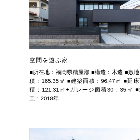
空間を遊ぶ家
■所在地：福岡県糟屋郡
■構造：木造
■敷地
積：165.35㎡
■建築面積：96.47㎡
■延床
積：121.31㎡+ガレージ面積30．35㎡
工：2018年