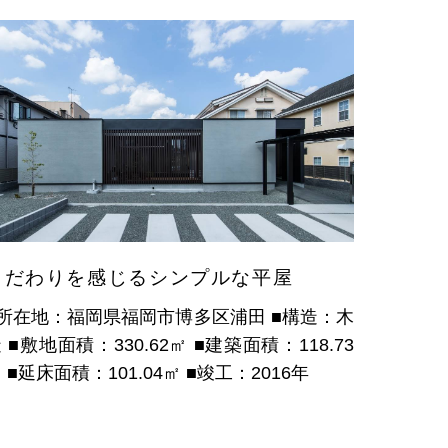
こだわりを感じるシンプルな平屋
■所在地：福岡県福岡市博多区浦田
■構造：木
造
■敷地面積：330.62㎡
■建築面積：118.73
㎡
■延床面積：101.04㎡
■竣工：2016年