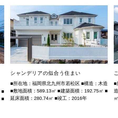
シャンデリアの似合う住まい
■所在地：福岡県北九州市若松区
■構造：木造
■敷地面積：589.13㎡
■建築面積：192.75㎡
■
造
■
延床面積：280.74㎡
■竣工：2016年
㎡
■