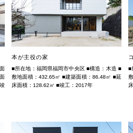
本が主役の家
面
■所在地：福岡県福岡市中央区
■構造：木造
■
面
敷地面積：432.65㎡
■建築面積：86.48㎡
■延
敷
■竣
床面積：128.62㎡
■竣工：2017年
床