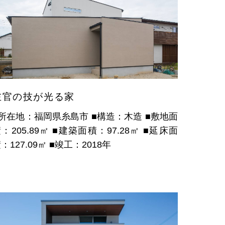
左官の技が光る家
■所在地：福岡県糸島市
■構造：木造
■敷地面
：205.89㎡
■建築面積：97.28㎡
■延床面
：127.09㎡
■竣工：2018年