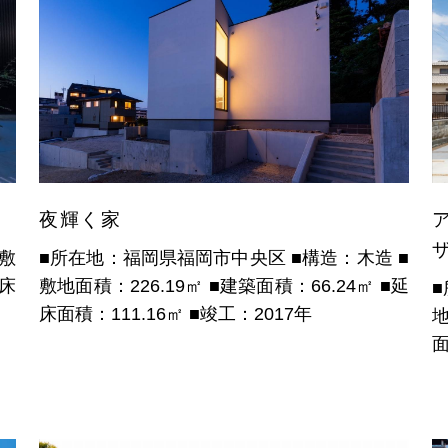
夜輝く家
■敷
■所在地：福岡県福岡市中央区
■構造：木造
■
延床
敷地面積：226.19㎡
■建築面積：66.24㎡
■延
床面積：111.16㎡
■竣工：2017年
地
面