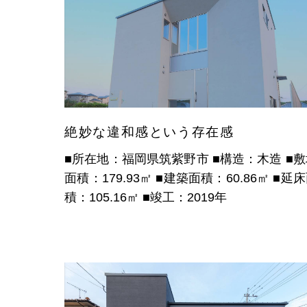
絶妙な違和感という存在感
■所在地：福岡県筑紫野市
■構造：木造
■
面積：179.93㎡
■建築面積：60.86㎡
■延床
積：105.16㎡
■竣工：2019年