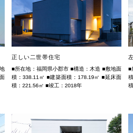
正しい二世帯住宅
敷地
■所在地：福岡県小郡市
■構造：木造
■敷地面
面
積：338.11㎡
■建築面積：178.19㎡
■延床面
積
積：221.56㎡
■竣工：2018年
積