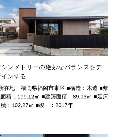
アシンメトリーの絶妙なバランスをデ
ザインする
■所在地：福岡県福岡市東区
■構造：木造
■敷
面積：199.12㎡
■建築面積：89.93㎡
■延床
積：102.27㎡
■竣工：2017年