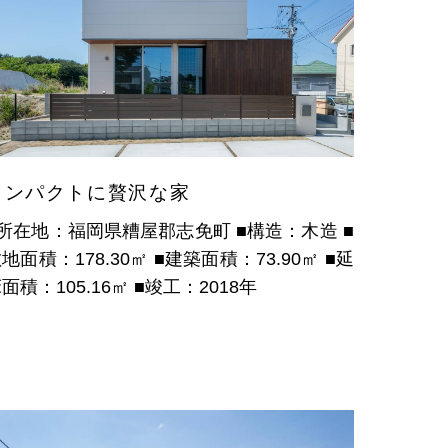
コンパクトに贅沢な家
■所在地：福岡県糟屋郡志免町
■構造：木造
■
地面積：178.30㎡
■建築面積：73.90㎡
■延
面積：105.16㎡
■竣工：2018年