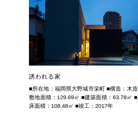
誘われる家
■所在地：福岡県大野城市栄町
■構造：木
敷地面積：129.69㎡
■建築面積：63.78㎡
床面積：108.48㎡
■竣工：2017年