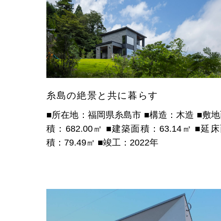
糸島の絶景と共に暮らす
■所在地：福岡県糸島市
■構造：木造
■敷地
積：682.00㎡
■建築面積：63.14㎡
■延床
積：79.49㎡
■竣工：2022年