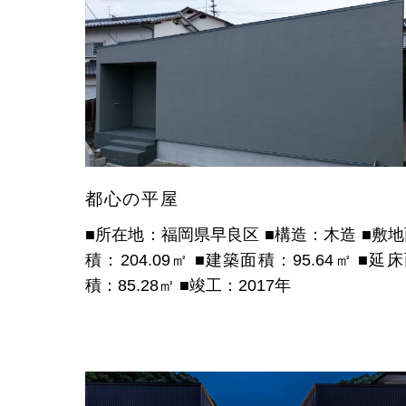
都心の平屋
■所在地：福岡県早良区
■構造：木造
■敷地
積：204.09㎡
■建築面積：95.64㎡
■延床
積：85.28㎡
■竣工：2017年