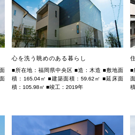
心を洗う眺めのある暮らし
面
■所在地：福岡県中央区
■造：木造
■敷地面
面
積：165.04㎡
■建築面積：59.62㎡
■延床面
面
積：105.98㎡
■竣工：2019年
積