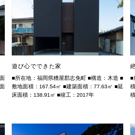
遊び心でできた家
面
■所在地：福岡県糟屋郡志免町
■構造：木造
■
面
敷地面積：167.54㎡
■建築面積：77.63㎡
■延
積
床面積：138.91㎡
■竣工：2017年
積