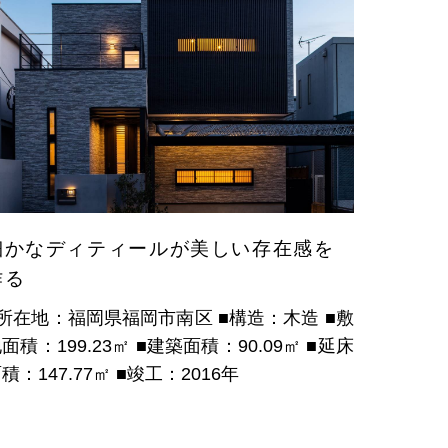
細かなディティールが美しい存在感を
作る
■所在地：福岡県福岡市南区
■構造：木造
■敷
面積：199.23㎡
■建築面積：90.09㎡
■延床
積：147.77㎡
■竣工：2016年