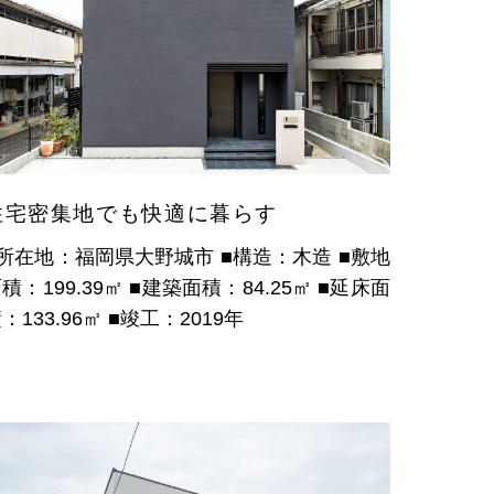
住宅密集地でも快適に暮らす
■所在地：福岡県大野城市
■構造：木造
■敷地
積：199.39㎡
■建築面積：84.25㎡
■延床面
：133.96㎡
■竣工：2019年