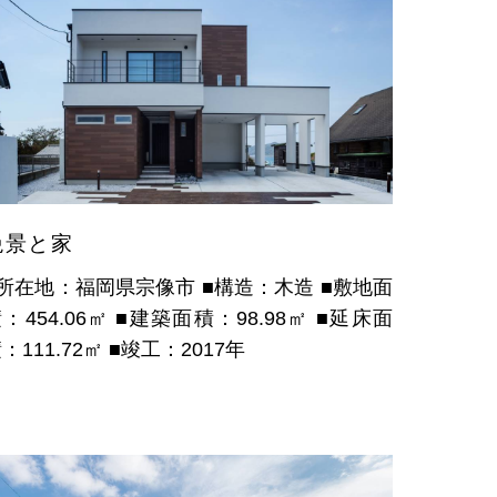
絶景と家
■所在地：福岡県宗像市
■構造：木造
■敷地面
：454.06㎡
■建築面積：98.98㎡
■延床面
：111.72㎡
■竣工：2017年