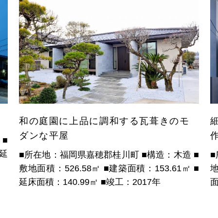
和の庭園に上品に調和する瓦葺きのモ
ダンな平屋
造
■
■延
■所在地：福岡県嘉穂郡桂川町
■構造：木造
■
敷地面積：526.58㎡
■建築面積：153.61㎡
■
地
延床面積：140.99㎡
■竣工：2017年
面