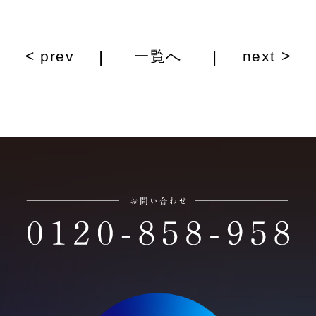
|
|
< prev
一覧へ
next >