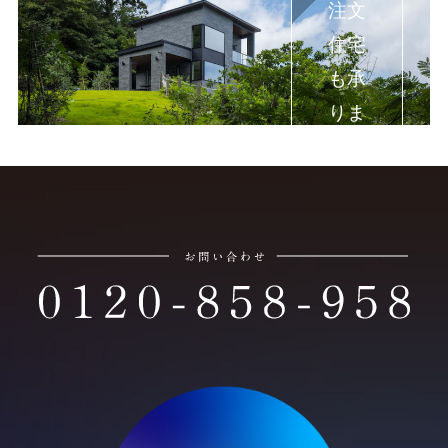
注文
住宅
も承
りま
す