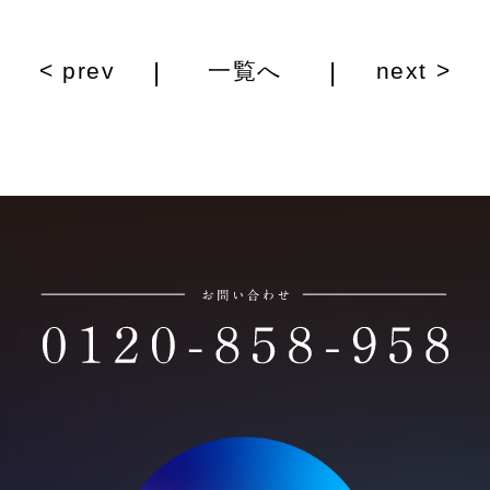
|
|
< prev
一覧へ
next >