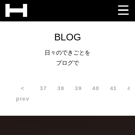
BLOG
日々のできごとを
ブログで
<
37
38
39
40
41
42
prev